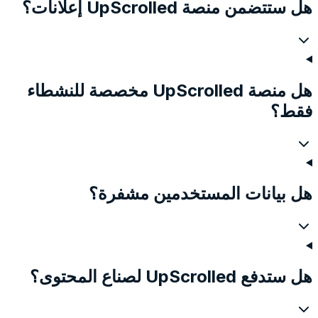
هل ستتضمن منصة UpScrolled إعلانات؟
هل منصة UpScrolled مخصصة للنشطاء
فقط؟
هل بيانات المستخدمين مشفرة؟
هل ستدفع UpScrolled لصناع المحتوى؟