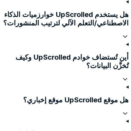
هل يستخدم UpScrolled خوارزميات الذكاء
الاصطناعي/التعلم الآلي لترتيب المنشورات؟
أين تُستضاف خوادم UpScrolled وكيف
تُخزَّن البيانات؟
هل موقع UpScrolled موقع إخباري؟