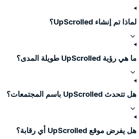
لماذا تم إنشاء UpScrolled؟
ما هي رؤية UpScrolled طويلة المدى؟
هل تتحدث UpScrolled باسم المجتمعات؟
هل يفرض موقع UpScrolled أي رقابة؟