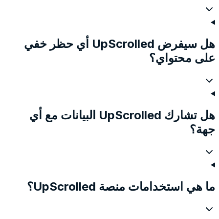
هل سيفرض UpScrolled أي حظر خفي
على محتواي؟
هل تشارك UpScrolled البيانات مع أي
جهة؟
ما هي استخدامات منصة UpScrolled؟